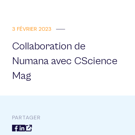
3 FÉVRIER 2023
Collaboration de
Numana avec CScience
Mag
PARTAGER
Facebook
LinkedIn
Copier