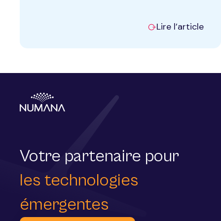
Lire l’article
Inscription à l’infolettre
Votre partenaire pour
PRÉNOM
NOM
les technologies
PRÉNOM
émergentes