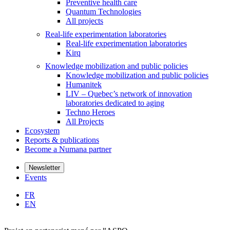
Preventive health care
Quantum Technologies
All projects
Real-life experimentation laboratories
Real-life experimentation laboratories
Kirq
Knowledge mobilization and public policies
Knowledge mobilization and public policies
Humanitek
LIV – Quebec’s network of innovation
laboratories dedicated to aging
Techno Heroes
All Projects
Ecosystem
Reports & publications
Become a Numana partner
Newsletter
Events
FR
EN