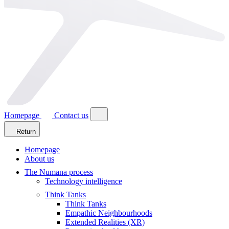
Homepage
Contact us
Return
Homepage
About us
The Numana process
Technology intelligence
Think Tanks
Think Tanks
Empathic Neighbourhoods
Extended Realities (XR)